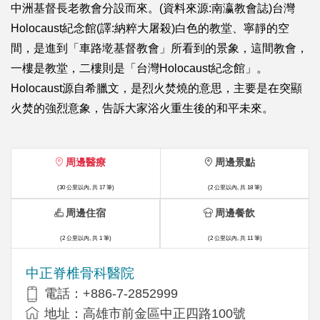
中洲基督長老教會分設而來。(資料來源:南瀛教會誌)台灣
Holocaust紀念館(譯:納粹大屠殺)白色的教堂、寧靜的空
間，是進到「車路墘基督教會」所看到的景象，這間教會，
一樓是教堂，二樓則是「台灣Holocaust紀念館」。
Holocaust源自希臘文，是烈火焚燒的意思，主要是在突顯
火焚的強烈意象，告訴大家浴火重生後的和平未來。
周邊醫療
周邊景點
(30 公里以內, 共 17 筆)
(2 公里以內, 共 18 筆)
周邊住宿
周邊餐飲
(2 公里以內, 共 1 筆)
(2 公里以內, 共 11 筆)
中正脊椎骨科醫院
電話：+886-7-2852999
地址：高雄市前金區中正四路100號