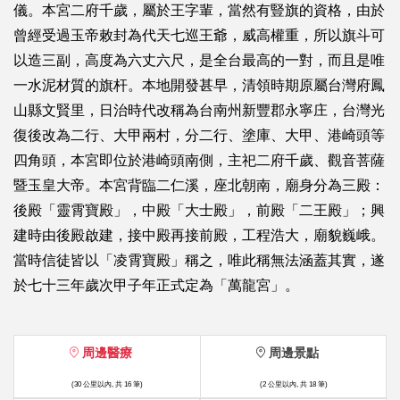
儀。本宮二府千歲，屬於王字輩，當然有豎旗的資格，由於
曾經受過玉帝敕封為代天七巡王爺，威高權重，所以旗斗可
以造三副，高度為六丈六尺，是全台最高的一對，而且是唯
一水泥材質的旗杆。本地開發甚早，清領時期原屬台灣府鳳
山縣文賢里，日治時代改稱為台南州新豐郡永寧庄，台灣光
復後改為二行、大甲兩村，分二行、塗庫、大甲、港崎頭等
四角頭，本宮即位於港崎頭南側，主祀二府千歲、觀音菩薩
暨玉皇大帝。本宮背臨二仁溪，座北朝南，廟身分為三殿：
後殿「靈霄寶殿」，中殿「大士殿」，前殿「二王殿」；興
建時由後殿啟建，接中殿再接前殿，工程浩大，廟貌巍峨。
當時信徒皆以「凌霄寶殿」稱之，唯此稱無法涵蓋其實，遂
於七十三年歲次甲子年正式定為「萬龍宮」。
周邊醫療
周邊景點
(30 公里以內, 共 16 筆)
(2 公里以內, 共 18 筆)