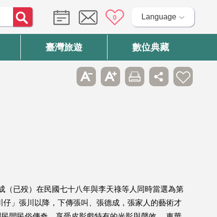
Language
0
臺灣旅遊
數位典藏
德成（已殁）在民國七十八年與李天祿等人同時當選為第
川仔」張川以降，下傳張叫、張德成，張家人的藝術才
民間民俗傳奇，享受皮影戲特有的光影與聲效。 東華