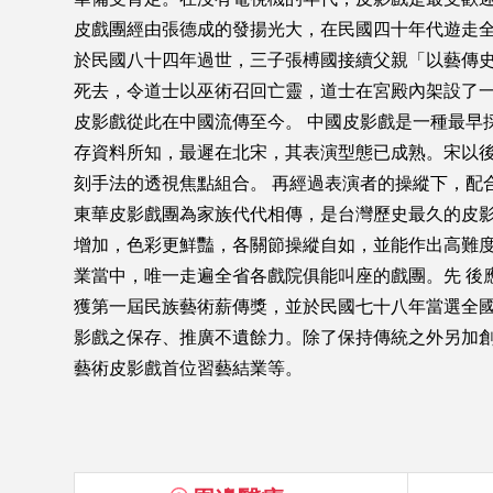
皮戲團經由張德成的發揚光大，在民國四十年代遊走
於民國八十四年過世，三子張榑國接續父親「以藝傳史
死去，令道士以巫術召回亡靈，道士在宮殿內架設了
皮影戲從此在中國流傳至今。 中國皮影戲是一種最早
存資料所知，最遲在北宋，其表演型態已成熟。宋以後
刻手法的透視焦點組合。 再經過表演者的操縱下，配
東華皮影戲團為家族代代相傳，是台灣歷史最久的皮
增加，色彩更鮮豔，各關節操縱自如，並能作出高難度
業當中，唯一走遍全省各戲院俱能叫座的戲團。先 後
獲第一屆民族藝術薪傳獎，並於民國七十八年當選全國
影戲之保存、推廣不遺餘力。除了保持傳統之外另加創
藝術皮影戲首位習藝結業等。