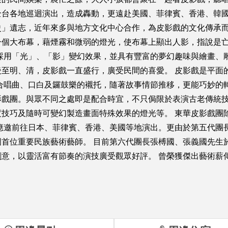
全台各地巡迴演出，造成轟動，更遠赴美國、菲律賓、香港、韓
」遺志，近年來多與地方文化中心合作，為皮影戲的文化傳承而
一個大布幕，藉煙霧和微弱的燈光，使布幕上顯出人影，指說是
採用「光」、「影」變幻效果，並具有豐富的夢幻趣味與繪畫、
至明、清，皮影戲一直盛行，廣受民間的喜愛。 皮影戲是平面
合唱曲、口白及鑼鼓樂的襯托，隨著故事情節推移，更能巧妙的
影戲團。與眾不同之處即是配合時宜，不只侷限於表演古老傳統
技巧及隨時可變幻製造畫面特殊效果的燈光等。 東華皮影戲團
應邀前往日本、菲律賓、香港、美國等地演出。更由於第五代團
首位重要民族藝術藝師。 目前第六代團長張榑國、張義國先生
意，以靈活富有節奏的演技廣受觀眾好評。 曾榮獲傑出藝術薪