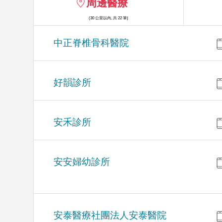
周邊醫療
(30 公里以內, 共 22 筆)
中正脊椎骨科醫院
好韻診所
安禾診所
安安婦幼診所
安泰醫療社團法人安泰醫院