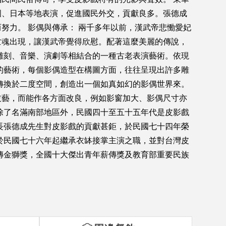
國、日本等地表演，促進國民外交，貢獻良多。張德成
努力。 影偶與傳承： 兩千多年以前，漢武帝悲慟愛妃
亡魂出現，讓漢武帝覺得欣慰。配著這麼美麗的傳說，
雕刻、音樂、演劇等相結合的一種古老表演藝術。依現
的藝術，每個影偶造型在構圖方面，往往呈現出許多雕
轉換於二度空間，創造出一個如真如幻的影偶世界來。
技藝，而能作各方面改良，例如影窗加大、影偶尺寸亦
除了名滿南部地區外，民國四十至五十五年代是皮影戲
長張德成先生對皮影戲的貢獻甚鉅，於民國七十四年榮
於民國七十六年起繼承衣缽接掌主演之職，並對台灣皮
傳金獅獎，全國十大傑出青年薪傳獎及教育部重要民族