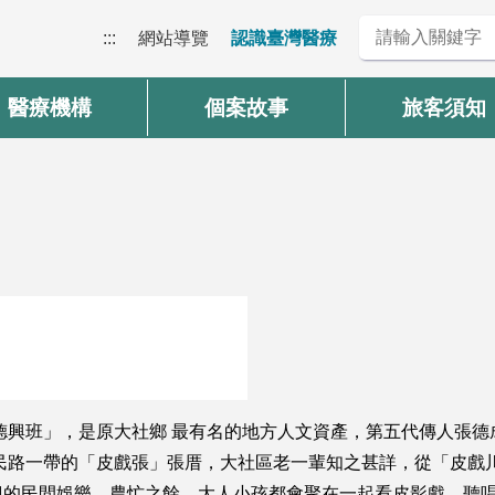
:::
網站導覽
認識臺灣醫療
醫療機構
個案故事
旅客須知
德興班」，是原大社鄉 最有名的地方人文資產，第五代傳人張
民路一帶的「皮戲張」張厝，大社區老一輩知之甚詳，從「皮戲
的民間娛樂，農忙之餘，大人小孩都會聚在一起看皮影戲，聽唱