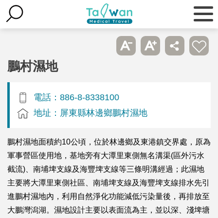
鵬村濕地
電話：886-8-8338100
地址：屏東縣林邊鄉鵬村濕地
鵬村濕地面積約10公頃，位於林邊鄉及東港鎮交界處，原為
軍事營區使用地，基地旁有大潭里東側無名溝渠(區外污水
截流)、南埔埤支線及海豐埤支線等三條明溝經過；此濕地
主要將大潭里東側社區、南埔埤支線及海豐埤支線排水先引
進鵬村濕地內，利用自然淨化功能減低污染量後，再排放至
大鵬灣潟湖。濕地設計主要以表面流為主，並以深、淺埤塘