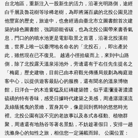
台北地區，重新注入一股新生的活力，沿著光明路側，途經
白千層及魯花樹等珍稀老樹，為即將滿百歲的北投公園見證
他豐富的歷史，旅途中，也會經過由臺北市立圖書館首次建
築的綠色圖書館，強調節能省碳，也為北投公園帶來書香氣
息，門口的的噴水池更是電影取景之首選，沿著北投溪前
進，世界上唯一以臺灣地名命名的「北投石」，即出產於
此，雖然現在已不復見。 越過小徑拾級而上，來到中山路
側，除了北投露天溫泉浴池外，旁邊還有于右任先生提名之
「梅庭」歷史建物，目前已由本府觀光傳播局規劃為梅庭遊
客中心，以提供遊客最貼心的服務，還有聞名的溫泉博物
館，日洋合一的木造窗櫺及紅磚建築體，似乎還瀰漫著濃濃
硫磺的特有香味，感受日據時代建築之美感，周邊潺潺溪流
及綠蔭搖曳的景緻，置身其中，像是回到舊時的悠悠時光
裡。北投公園有說不完的老故事以及各式各樣動、植物群
聚，周邊還有地熱谷等著名景點，不妨趁著假日，安排一趟
洗滌身心的知性之旅，相信您一定滿載而歸。 公園位置：