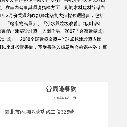
壞。在室內健康與環境指標方面，對於木材建材除做白
4年2月份榮獲內政部綠建築九大指標候選證書，包括
」、「廢棄物減量」、「汙水與垃圾改善」九項指標，
遠東傑出建築設計獎」入圍作品、2007「台灣建築獎」
計獎」、2008全球建築金獎─全球卓越建設獎入圍
，也可以來北投圖書館，享受書香與綠意融合的森林浴！ 臺
周邊餐飲
(2 公里以內, 共 13 筆)
：臺北市內湖區成功路二段325號