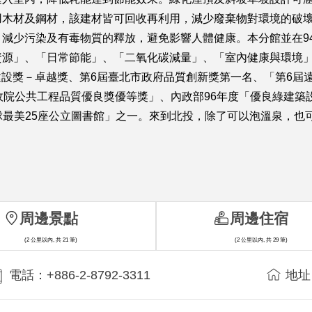
用木材及鋼材，該建材皆可回收再利用，減少廢棄物對環境的破
減少污染及有毒物質的釋放，避免影響人體健康。本分館並在9
資源」、「日常節能」、「二氧化碳減量」、「室內健康與環境
越建設獎－卓越獎、第6屆臺北市政府品質創新獎第一名、「第6屆
院公共工程品質優良獎優等獎」、內政部96年度「優良綠建築設
評選為「全球最美25座公立圖書館」之一。來到北投，除了可以泡溫泉
周邊景點
周邊住宿
(2 公里以內, 共 21 筆)
(2 公里以內, 共 29 筆)
電話：+886-2-8792-3311
地址