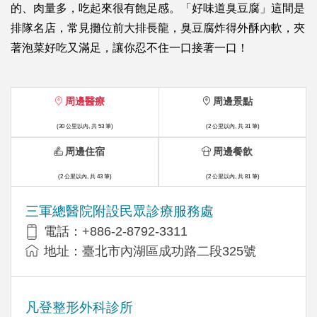
的、肉量多，吃起來很有飽足感。「好味道臭豆腐」這間是
排隊名店，常見攤位前大排長龍，臭豆腐炸得外酥內軟，夾
著泡菜好吃又滿足，讓你忍不住一口接著一口！
周邊醫療
周邊景點
(30 公里以內, 共 53 筆)
(2 公里以內, 共 31 筆)
周邊住宿
周邊餐飲
(2 公里以內, 共 43 筆)
(2 公里以內, 共 81 筆)
三軍總醫院附設民眾診療服務處
電話：+886-2-8792-3311
地址：臺北市內湖區成功路二段325號
凡登整形外科診所