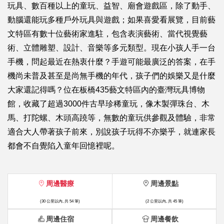
玩具、數百種以上的童玩、益智、廟會遊戲區，除了動手、
動腦還能玩多種戶外玩具與遊戲；如果喜愛看展覽，目前藝
文特區有數十位藝術家進駐，包含表演藝術、當代視覺藝
術、立體雕塑、設計、音樂等多元類型。現在小孩人手一台
手機，問起最近在熱衷什麼？手遊可能最廣泛的答案，在手
機尚未普及甚至是尚無手機的年代，孩子們的娛樂又是什麼
大家還記得嗎？位在板橋435藝文特區內的臺灣玩具博物
館，收藏了超過3000件古早珍稀童玩，像木製彈珠台、木
馬、打陀螺、木頭高蹺等，無數的童玩供參觀及體驗，非常
適合大人帶著孩子前來，別說孩子玩得不亦樂乎，就連家長
都會不自覺陷入童年回憶裡呢。
周邊醫療
周邊景點
(30 公里以內, 共 54 筆)
(2 公里以內, 共 45 筆)
周邊住宿
周邊餐飲