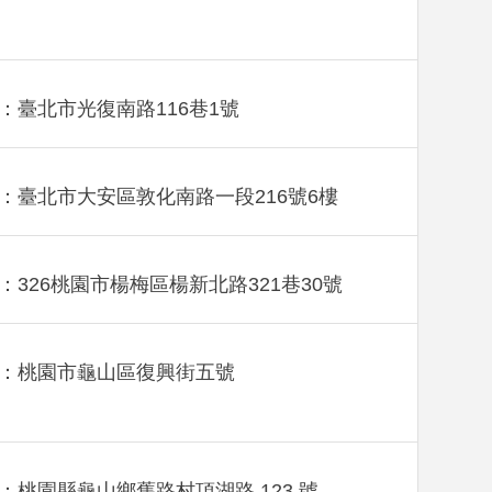
：臺北市光復南路116巷1號
：臺北市大安區敦化南路一段216號6樓
：326桃園市楊梅區楊新北路321巷30號
：桃園市龜山區復興街五號
：桃園縣龜山鄉舊路村頂湖路 123 號