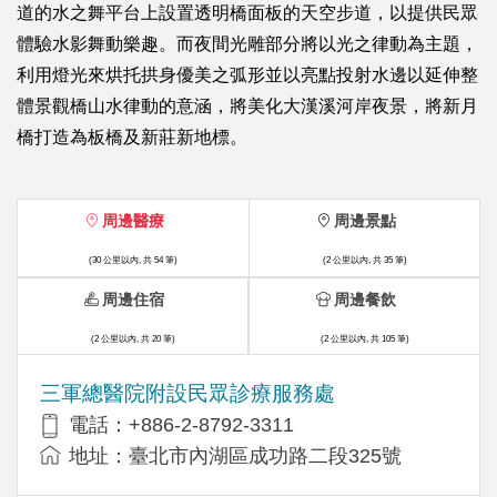
道的水之舞平台上設置透明橋面板的天空步道，以提供民眾
體驗水影舞動樂趣。而夜間光雕部分將以光之律動為主題，
利用燈光來烘托拱身優美之弧形並以亮點投射水邊以延伸整
體景觀橋山水律動的意涵，將美化大漢溪河岸夜景，將新月
橋打造為板橋及新莊新地標。
周邊醫療
周邊景點
(30 公里以內, 共 54 筆)
(2 公里以內, 共 35 筆)
周邊住宿
周邊餐飲
(2 公里以內, 共 20 筆)
(2 公里以內, 共 105 筆)
三軍總醫院附設民眾診療服務處
電話：+886-2-8792-3311
地址：臺北市內湖區成功路二段325號