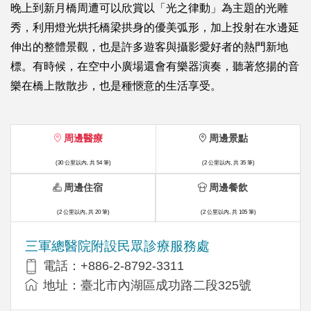
晚上到新月橋周遭可以欣賞以「光之律動」為主題的光雕
秀，利用燈光烘托橋梁拱身的優美弧形，加上投射在水邊延
伸出的整體景觀，也是許多遊客與攝影愛好者的熱門新地
標。有時候，在空中小廣場還會有樂器演奏，聽著悠揚的音
樂在橋上散散步，也是種愜意的生活享受。
周邊醫療
周邊景點
(30 公里以內, 共 54 筆)
(2 公里以內, 共 35 筆)
周邊住宿
周邊餐飲
(2 公里以內, 共 20 筆)
(2 公里以內, 共 105 筆)
三軍總醫院附設民眾診療服務處
電話：+886-2-8792-3311
地址：臺北市內湖區成功路二段325號