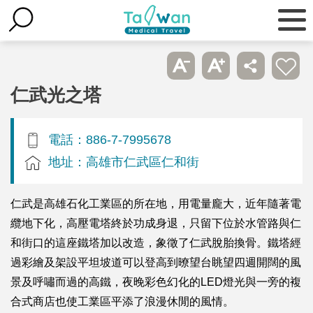
仁武光之塔
電話：886-7-7995678
地址：高雄市仁武區仁和街
仁武是高雄石化工業區的所在地，用電量龐大，近年隨著電
纜地下化，高壓電塔終於功成身退，只留下位於水管路與仁
和街口的這座鐵塔加以改造，象徵了仁武脫胎換骨。鐵塔經
過彩繪及架設平坦坡道可以登高到暸望台眺望四週開闊的風
景及呼嘯而過的高鐵，夜晚彩色幻化的LED燈光與一旁的複
合式商店也使工業區平添了浪漫休閒的風情。