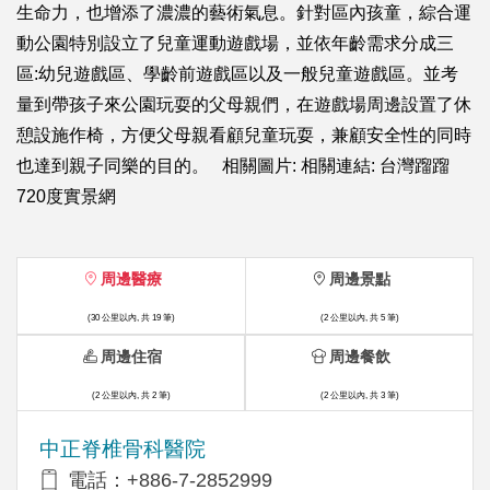
生命力，也增添了濃濃的藝術氣息。針對區內孩童，綜合運
動公園特別設立了兒童運動遊戲場，並依年齡需求分成三
區:幼兒遊戲區、學齡前遊戲區以及一般兒童遊戲區。並考
量到帶孩子來公園玩耍的父母親們，在遊戲場周邊設置了休
憩設施作椅，方便父母親看顧兒童玩耍，兼顧安全性的同時
也達到親子同樂的目的。 相關圖片: 相關連結: 台灣蹓蹓
720度實景網
周邊醫療
周邊景點
(30 公里以內, 共 19 筆)
(2 公里以內, 共 5 筆)
周邊住宿
周邊餐飲
(2 公里以內, 共 2 筆)
(2 公里以內, 共 3 筆)
中正脊椎骨科醫院
電話：+886-7-2852999