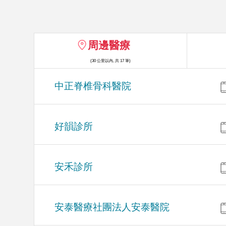
周邊醫療
(30 公里以內, 共 17 筆)
中正脊椎骨科醫院
好韻診所
安禾診所
安泰醫療社團法人安泰醫院