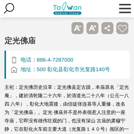
定光佛庙
电话：886-4-7287000
地址：500 彰化县彰化市光复路140号
主祀：定光佛历史沿革：定光佛县定古蹟，本庙原名「定光
庵」，建於清乾隆二十六年，於清道光二十八年（公元一八
四 八年），彰化大地震後，由信徒张连喜等人重修，改名
为「定光佛庙」。定光 佛庙并不是外表很惹人注意的一座
寺庙，它即没有雄伟壮观的门，也没有深山 古庙的肃穆宁
静，它在彰化火车前主要大道（光复路１４０号）闹区的一