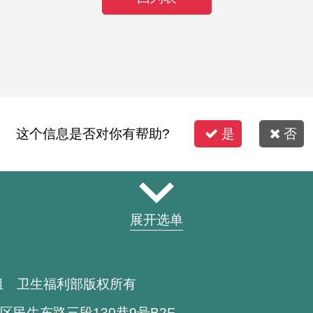
这个信息是否对你有帮助?
是
否
展开选单
组 卫生福利部版权所有
区民生东路三段130巷9号B2F