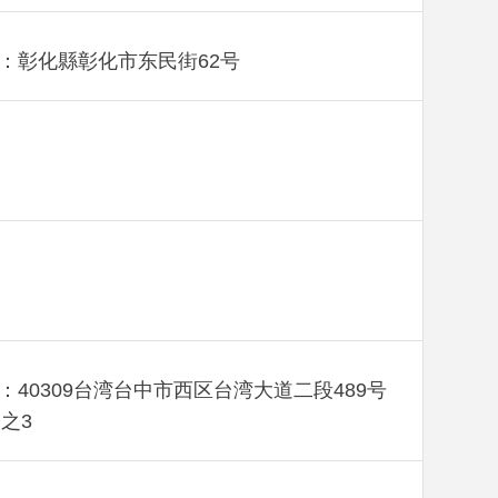
：彰化縣彰化市东民街62号
：40309台湾台中市西区台湾大道二段489号
楼之3