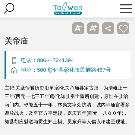
关帝庙
电话：886-4-7241394
地址：500 彰化县彰化市民族路467号
主祀:关圣帝君历史沿革:彰化关帝庙县定古蹟，为清雍正十
三年(西元一七三五年)彰化知县秦士望所创建，原址在县治
南门内。乾隆五十一年，林爽文率众抗清，城内寺庙官署多
毁於战火，及至官方平定後，嘉庆五年(西元一八００年)，
知县胡应魁遂与贡生郑士模、吴东升等人倡议移建至现址。