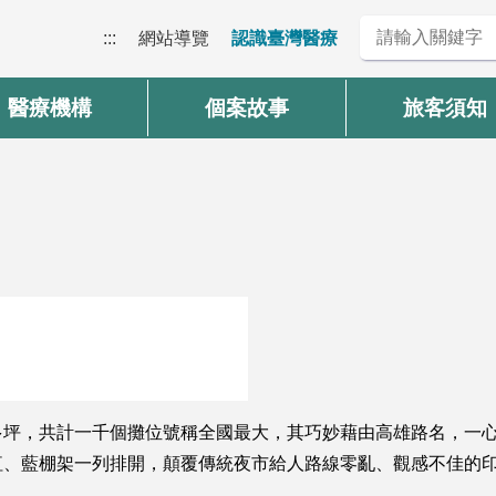
:::
網站導覽
認識臺灣醫療
醫療機構
個案故事
旅客須知
多坪，共計一千個攤位號稱全國最大，其巧妙藉由高雄路名，一
紅、藍棚架一列排開，顛覆傳統夜市給人路線零亂、觀感不佳的