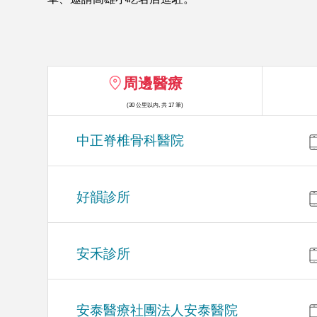
周邊醫療
(30 公里以內, 共 17 筆)
中正脊椎骨科醫院
好韻診所
安禾診所
安泰醫療社團法人安泰醫院