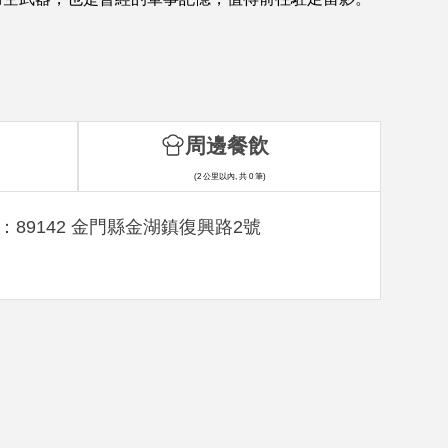
周邊餐飲
(2 公里以內, 共 0 筆)
：89142 金門縣金湖鎮復興路2號