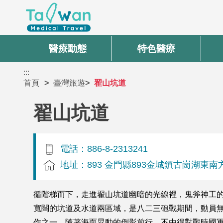
醫療動態
特色醫療
:::
首頁
臺灣旅遊
翟山坑道
翟山坑道
電話：886-8-2313241
地址：893 金門縣893金城鎮古崗湖東南
循階梯而下，走進翟山坑道幽暗的光線裡，鬼斧神工
寬闊的坑道及水道兩區域，是八二三砲戰期間，動員無
作之一。隨著海面晃動的倒影前行，不由得對戰時國