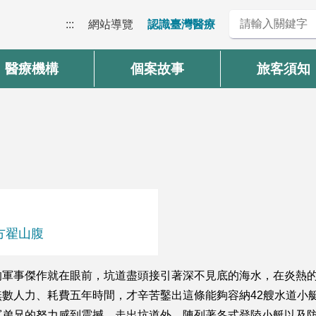
:::
網站導覽
認識臺灣醫療
醫療機構
個案故事
旅客須知
方翟山腹
的軍事傑作就在眼前，坑道盡頭接引著深不見底的海水，在炎熱
數人力、耗費五年時間，才辛苦鑿出這條能夠容納42艘水道小
軍弟兄的努力感到震撼。走出坑道外，陳列著各式登陸小艇以及