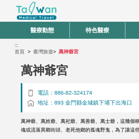
醫療動態
特色醫療
:::
首頁
臺灣旅遊
萬神爺宮
萬神爺宮
電話：886-82-324174
地址：893 金門縣金城鎮下埔下出海口
萬神爺、萬姓爺、萬祀爺、萬善爺、萬士爺，這幾個
魂或流落異鄉街頭、老死他鄉的孤魂野鬼，為了讓這