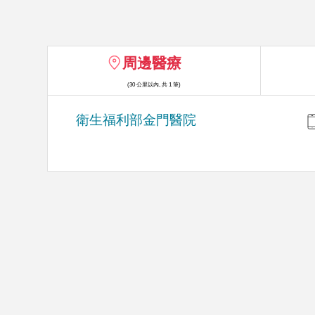
周邊醫療
(30 公里以內, 共 1 筆)
衛生福利部金門醫院