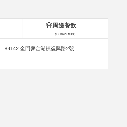
周邊餐飲
(2 公里以內, 共 0 筆)
：89142 金門縣金湖鎮復興路2號