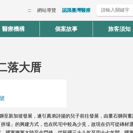
:::
網站導覽
認識臺灣醫療
醫療機構
個案故事
旅客須知
)二落大厝
3號
石獅至新加坡發展，遂引薦弟詩揚的兒子前往發展，由董石獅與
「拼場」的興建方式，也在民宅中較為少見，故現在仍可從磚材
屋。國軍撤軍大陸至金門後，從民國三十八年至四十七年間，國