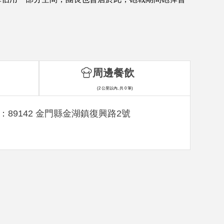
周邊餐飲
(2 公里以內, 共 0 筆)
：89142 金門縣金湖鎮復興路2號