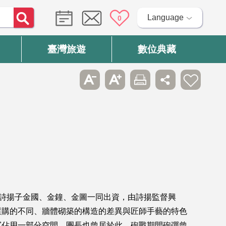
Language
0
臺灣旅遊
數位典藏
董詩揚子金國、金鐘、金圖一同出資，由詩揚監督興
選購的不同、牆體砌築的構造的差異與匠師手藝的特色
軍佔用一部分空間，團長也曾居於此，砲戰期間砲彈曾