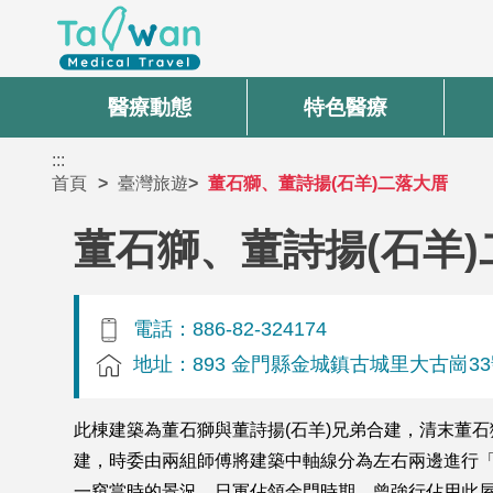
醫療動態
特色醫療
:::
首頁
臺灣旅遊
董石獅、董詩揚(石羊)二落大厝
董石獅、董詩揚(石羊
電話：886-82-324174
地址：893 金門縣金城鎮古城里大古崗3
此棟建築為董石獅與董詩揚(石羊)兄弟合建，清末董
建，時委由兩組師傅將建築中軸線分為左右兩邊進行
一窺當時的景況。日軍佔領金門時期，曾強行佔用此