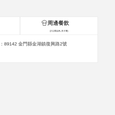
周邊餐飲
(2 公里以內, 共 0 筆)
：89142 金門縣金湖鎮復興路2號