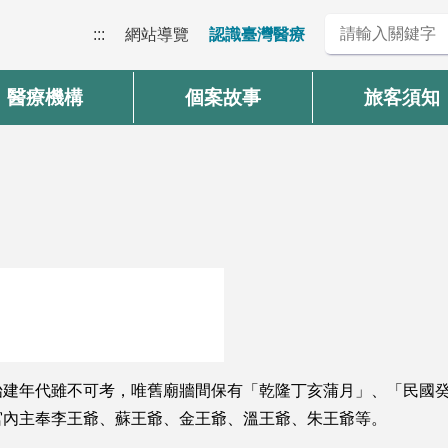
:::
網站導覽
認識臺灣醫療
醫療機構
個案故事
旅客須知
始建年代雖不可考，唯舊廟牆間保有「乾隆丁亥蒲月」、「民國
宮內主奉李王爺、蘇王爺、金王爺、溫王爺、朱王爺等。