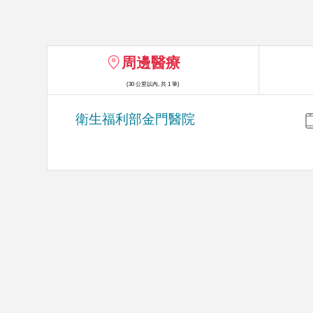
周邊醫療
(30 公里以內, 共 1 筆)
衛生福利部金門醫院