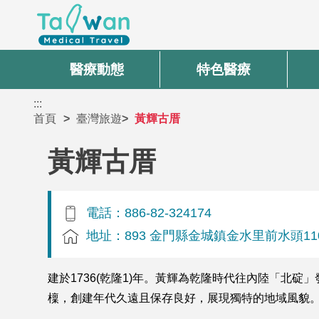
醫療動態
特色醫療
:::
首頁
臺灣旅遊
黃輝古厝
黃輝古厝
電話：886-82-324174
地址：893 金門縣金城鎮金水里前水頭11
建於1736(乾隆1)年。黃輝為乾隆時代往內陸「
檁，創建年代久遠且保存良好，展現獨特的地域風貌。