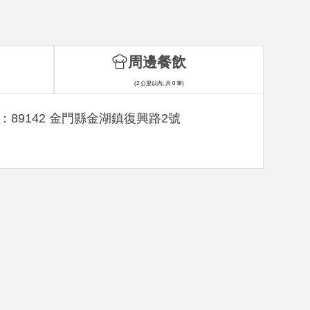
周邊餐飲
(2 公里以內, 共 0 筆)
：89142 金門縣金湖鎮復興路2號