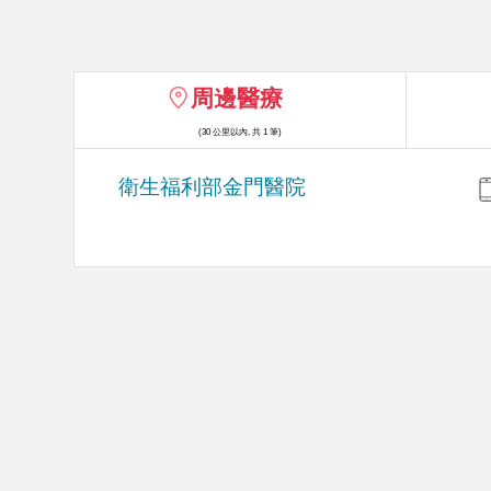
周邊醫療
(30 公里以內, 共 1 筆)
衛生福利部金門醫院