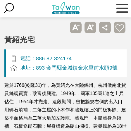
黃紹光宅
電話：886-82-324174
地址：893 金門縣金城鎮金水里前水頭9號
建於1766(乾隆31)年，為黃紹光在大陸錦州、杭州做南北貨
及絲綢買賣，致富後興建。1949年，國軍135團1連之士兵
佔住，1954年才撤走。這段期間，曾把牆規右側的出入口
用磚石填補，二落主屋的小木作和牆規樓上的門板拆除。建
築平面格局為二落大厝加左護龍、牆規門，本體牆身為磚
牆、石板條砌石牆；屋身構造為硬山擱檁。建築風格為18世