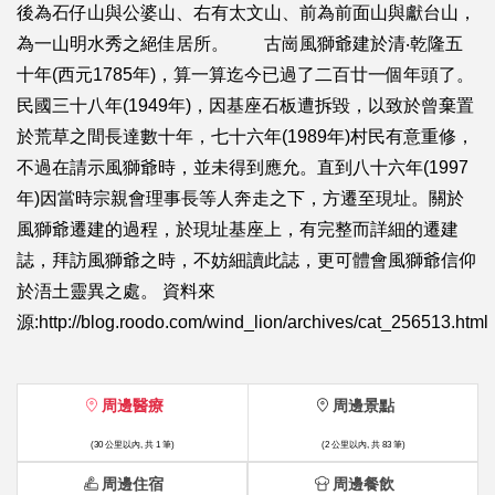
後為石仔山與公婆山、右有太文山、前為前面山與獻台山，
為一山明水秀之絕佳居所。 古崗風獅爺建於清‧乾隆五
十年(西元1785年)，算一算迄今已過了二百廿一個年頭了。
民國三十八年(1949年)，因基座石板遭拆毀，以致於曾棄置
於荒草之間長達數十年，七十六年(1989年)村民有意重修，
不過在請示風獅爺時，並未得到應允。直到八十六年(1997
年)因當時宗親會理事長等人奔走之下，方遷至現址。關於
風獅爺遷建的過程，於現址基座上，有完整而詳細的遷建
誌，拜訪風獅爺之時，不妨細讀此誌，更可體會風獅爺信仰
於浯土靈異之處。 資料來
源:http://blog.roodo.com/wind_lion/archives/cat_256513.html
周邊醫療
周邊景點
(30 公里以內, 共 1 筆)
(2 公里以內, 共 83 筆)
周邊住宿
周邊餐飲