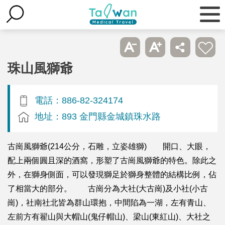
珠山風獅爺
電話：886-82-324174
地址：893 金門縣金城鎮珠水路
古崗風獅爺(214公分，石雕，立姿雄獅) 開口、大眼，
配上兩個圓且深的酒窩，形塑了古崗風獅爺的特色。除此之
外，在獅身側面，可以發現獅足於獅身整體的結構比例，佔
了相當大的部分。 古崗分為大社(大古崗)及小社(小古
崗)，社南社北皆為群山環抱，中間陷為一湖，左有青山、
左前方有翟山與大帽山(鬼仔帽山)、梁山(東紅山)、大社之