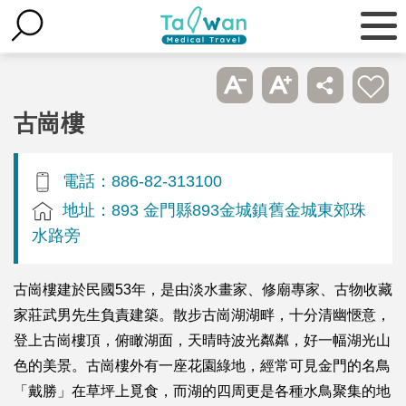
古崗樓
電話：886-82-313100
地址：893 金門縣893金城鎮舊金城東郊珠
水路旁
古崗樓建於民國53年，是由淡水畫家、修廟專家、古物收藏
家莊武男先生負責建築。散步古崗湖湖畔，十分清幽愜意，
登上古崗樓頂，俯瞰湖面，天晴時波光粼粼，好一幅湖光山
色的美景。古崗樓外有一座花園綠地，經常可見金門的名鳥
「戴勝」在草坪上覓食，而湖的四周更是各種水鳥聚集的地