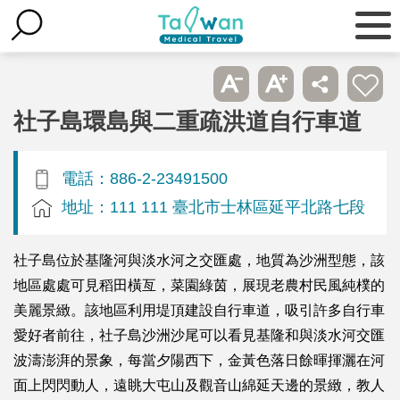
社子島環島與二重疏洪道自行車道
電話：886-2-23491500
地址：111 111 臺北市士林區延平北路七段
社子島位於基隆河與淡水河之交匯處，地質為沙洲型態，該
地區處處可見稻田橫亙，菜園綠茵，展現老農村民風純樸的
美麗景緻。該地區利用堤頂建設自行車道，吸引許多自行車
愛好者前往，社子島沙洲沙尾可以看見基隆和與淡水河交匯
波濤澎湃的景象，每當夕陽西下，金黃色落日餘暉揮灑在河
面上閃閃動人，遠眺大屯山及觀音山綿延天邊的景緻，教人