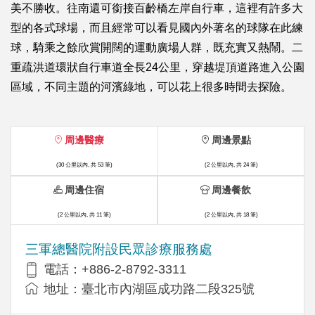
美不勝收。往南還可銜接百齡橋左岸自行車，這裡有許多大
型的各式球場，而且經常可以看見國內外著名的球隊在此練
球，騎乘之餘欣賞開闊的運動廣場人群，既充實又熱鬧。二
重疏洪道環狀自行車道全長24公里，穿越堤頂道路進入公園
區域，不同主題的河濱綠地，可以花上很多時間去探險。
周邊醫療
周邊景點
(30 公里以內, 共 53 筆)
(2 公里以內, 共 24 筆)
周邊住宿
周邊餐飲
(2 公里以內, 共 11 筆)
(2 公里以內, 共 18 筆)
三軍總醫院附設民眾診療服務處
電話：+886-2-8792-3311
地址：臺北市內湖區成功路二段325號