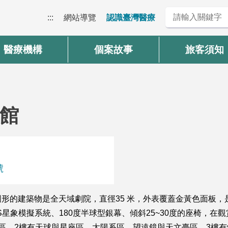
:::
網站導覽
認識臺灣醫療
醫療機構
個案故事
旅客須知
館
號
形的建築物是全天域劇院，直徑35 米，外表覆蓋金黃色面板
ISS星象模擬系統、180度半球型銀幕、傾斜25~30度的座椅
區，2樓有天球與星座區、太陽系區、望遠鏡與天文臺區，3樓有