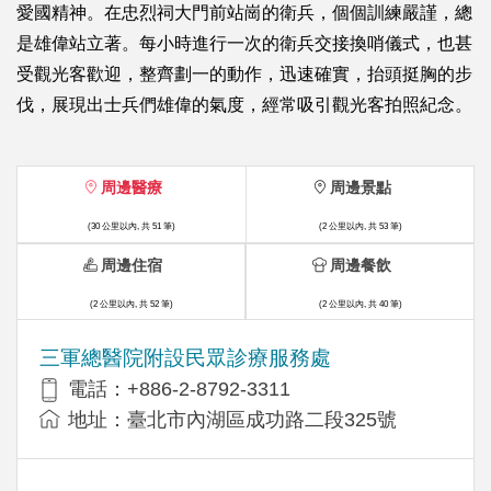
愛國精神。在忠烈祠大門前站崗的衛兵，個個訓練嚴謹，總
是雄偉站立著。每小時進行一次的衛兵交接換哨儀式，也甚
受觀光客歡迎，整齊劃一的動作，迅速確實，抬頭挺胸的步
伐，展現出士兵們雄偉的氣度，經常吸引觀光客拍照紀念。
周邊醫療
周邊景點
(30 公里以內, 共 51 筆)
(2 公里以內, 共 53 筆)
周邊住宿
周邊餐飲
(2 公里以內, 共 52 筆)
(2 公里以內, 共 40 筆)
三軍總醫院附設民眾診療服務處
電話：+886-2-8792-3311
地址：臺北市內湖區成功路二段325號