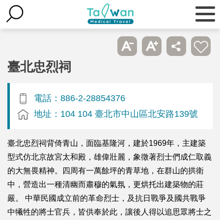
臺北忠烈祠
電話：886-2-28854376
地址：104 104 臺北市中山區北安路139號
臺北忠烈祠背倚青山，面臨基隆河，建於1969年，主建築
型式仿北京故宮太和殿，雄偉壯麗，象徵著烈士們成仁取義
的大無畏精神。四周有一萬餘坪的青草地，在群山的拱衛
中，營造出一種清幽而肅穆的氣氛，更烘托出建築物的莊
嚴。 中華民國成立前的革命烈士，及抗日戰爭及國共戰爭
中犧牲的將士官兵，皆供奉於此，讓後人得以追思眾將士之