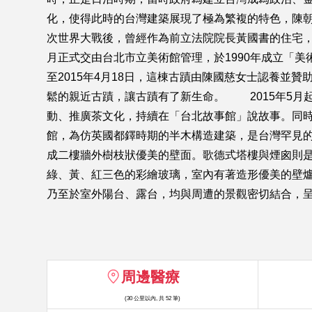
化，使得此時的台灣建築展現了極為繁複的特色，陳
次世界大戰後，曾經作為前立法院院長黃國書的住宅，1
月正式交由台北市立美術館管理，於1990年成立「美
至2015年4月18日，這棟古蹟由陳國慈女士認養
鬆的親近古蹟，讓古蹟有了新生命。 2015年5月
動、推廣茶文化，持續在「台北故事館」說故事。同
館，為仿英國都鐸時期的半木構造建築，是台灣罕見
成二樓牆外樹枝狀優美的壁面。歌德式塔樓與煙囪則
綠、黃、紅三色的彩繪玻璃，室內有著造形優美的壁
乃至於室外陽台、露台，均與周遭的景觀密切結合，呈
周邊醫療
(30 公里以內, 共 52 筆)