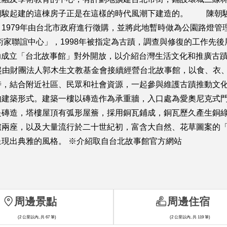
朝駿起建的這棟房子正是在這樣的時代風潮下建造的。 陳朝駿在
979年由台北市政府進行徵購，並將此地暫時做為公園路燈管理
術家聯誼中心」，1998年被指定為古蹟，調查與修復的工作先後
並贊助成立「台北故事館」對外開放，以介紹台灣生活文化和推廣
起由財團法人郭木生文教基金會接續經營台北故事館，以食、衣
時，結合附近社區、民眾和社會資源，一起參與維護古蹟推動
的建築形式。建築一樓以磚造作為承重牆，入口處為愛奧尼克式
是磚造，塔樓屋頂有弧形屋簷，採用銅瓦鋪成，銅瓦歷久產生
爐兩座，以及大量流行於二十世紀初，富含大自然、花草圖案的
現出典雅的風格。 ※介紹取自台北故事館官方網站
周邊景點
周邊住宿
(2 公里以內, 共 67 筆)
(2 公里以內, 共 119 筆)