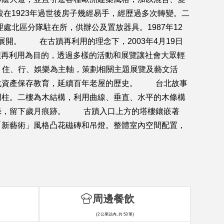
1923年過世後房子幾經易手，經歷過多次轉變。二
處北區分隊駐在所，供辦公及置放器具。1987年12
展開。 在古蹟再利用的理念下，2003年4月19日
古蹟再利用為目的，透過多樣的活動和展覽讓社會大眾輕
、住、行、娛樂為主軸，策劃相關主題展覽及藝文活
文化資產保存教育，延續百年老屋的歷史。 台北故事
門柱。二樓為木結構，利用曲線、垂直、水平的木條構
銅綠，留下歲月痕跡。 古蹟入口上方的塔樓鑲嵌著
「新藝術」風格凸花磁磚和吊燈。整體室內空間配置，
周邊餐飲
(2 公里以內, 共 53 筆)