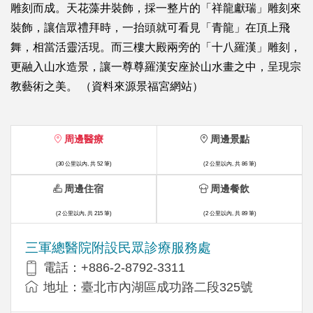
雕刻而成。天花藻井裝飾，採一整片的「祥龍獻瑞」雕刻來
裝飾，讓信眾禮拜時，一抬頭就可看見「青龍」在頂上飛
舞，相當活靈活現。而三樓大殿兩旁的「十八羅漢」雕刻，
更融入山水造景，讓一尊尊羅漢安座於山水畫之中，呈現宗
教藝術之美。 （資料來源景福宮網站）
周邊醫療
周邊景點
(30 公里以內, 共 52 筆)
(2 公里以內, 共 86 筆)
周邊住宿
周邊餐飲
(2 公里以內, 共 215 筆)
(2 公里以內, 共 89 筆)
三軍總醫院附設民眾診療服務處
電話：+886-2-8792-3311
地址：臺北市內湖區成功路二段325號