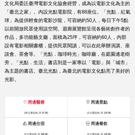
文化局委託臺灣電影文化協會經營，成為以電影文化為主的
「臺北之家」。內設光點電影院，有88座位。「光點．紅氣
球」為提供輕食的電影沙龍，可容納約50人，每日下午5點
以前開放民眾使用該空間。迴廊展覽館呈現各藝術創作者的
作品，多功能藝文廳，面積為25坪，可容納約60人，內部
設有電影相關書櫃，提供民眾閱讀，可以在此舉辦演講、座
談會、茶會等。「光點．珈琲時光」咖啡廳，在庭園邊老樹
旁，「光點．生活」書店則是一家專以「電影」與「城市」
為主題的書店。臺北光點，為臺北的電影文化點亮了美好的
光影。
周邊醫療
周邊景點
(30 公里以內, 共 52 筆)
(2 公里以內, 共 129 筆)
周邊住宿
周邊餐飲
(2 公里以內, 共 398 筆)
(2 公里以內, 共 130 筆)