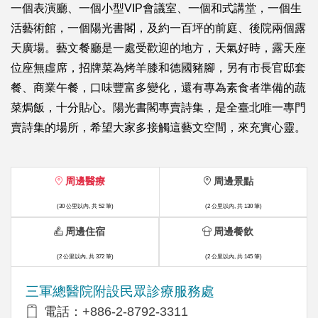
一個表演廳、一個小型VIP會議室、一個和式講堂，一個生
活藝術館，一個陽光書閣，及約一百坪的前庭、後院兩個露
天廣場。藝文餐廳是一處受歡迎的地方，天氣好時，露天座
位座無虛席，招牌菜為烤羊膝和德國豬腳，另有市長官邸套
餐、商業午餐，口味豐富多變化，還有專為素食者準備的蔬
菜焗飯，十分貼心。陽光書閣專賣詩集，是全臺北唯一專門
賣詩集的場所，希望大家多接觸這藝文空間，來充實心靈。
周邊醫療
周邊景點
(30 公里以內, 共 52 筆)
(2 公里以內, 共 130 筆)
周邊住宿
周邊餐飲
(2 公里以內, 共 372 筆)
(2 公里以內, 共 145 筆)
三軍總醫院附設民眾診療服務處
電話：+886-2-8792-3311