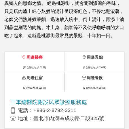
異鄉人的思鄉之情。 經過桃源街，就會聞到濃濃的香味，
只見店內爐上細心熬煮的湯汁呈現深紅色，不停地翻滾著，
老師父們熟練煮著麵，迅速放入碗中、倒上湯汁，再添上滷
到晶瑩剔透的肉塊。才上桌，顧客等不及便呼嚕呼嚕的大口
吃了起來，這就是桃源街最常見的景觀，十年如一日。
周邊醫療
周邊景點
(30 公里以內, 共 52 筆)
(2 公里以內, 共 126 筆)
周邊住宿
周邊餐飲
(2 公里以內, 共 339 筆)
(2 公里以內, 共 104 筆)
三軍總醫院附設民眾診療服務處
電話：+886-2-8792-3311
地址：臺北市內湖區成功路二段325號