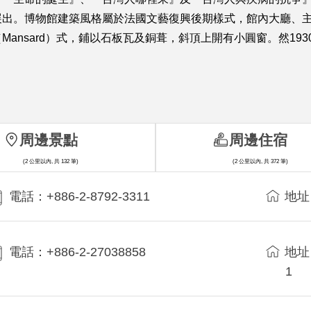
展出。博物館建築風格屬於法國文藝復興後期樣式，館內大廳、
ansard）式，鋪以石板瓦及銅葺，斜頂上開有小圓窗。然19
周邊景點
周邊住宿
(2 公里以內, 共 132 筆)
(2 公里以內, 共 372 筆)
電話：+886-2-8792-3311
地址
電話：+886-2-27038858
地址
1