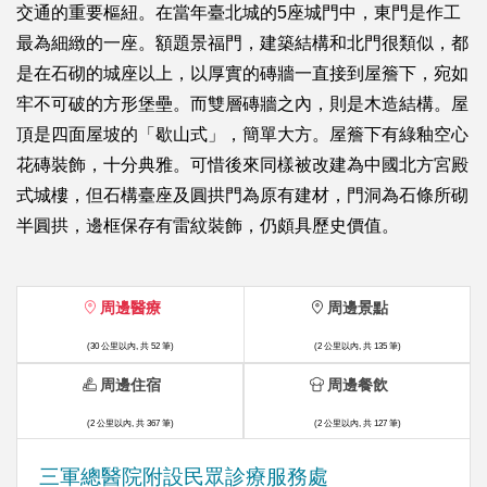
交通的重要樞紐。在當年臺北城的5座城門中，東門是作工
最為細緻的一座。額題景福門，建築結構和北門很類似，都
是在石砌的城座以上，以厚實的磚牆一直接到屋簷下，宛如
牢不可破的方形堡壘。而雙層磚牆之內，則是木造結構。屋
頂是四面屋坡的「歇山式」，簡單大方。屋簷下有綠釉空心
花磚裝飾，十分典雅。可惜後來同樣被改建為中國北方宮殿
式城樓，但石構臺座及圓拱門為原有建材，門洞為石條所砌
半圓拱，邊框保存有雷紋裝飾，仍頗具歷史價值。
周邊醫療
周邊景點
(30 公里以內, 共 52 筆)
(2 公里以內, 共 135 筆)
周邊住宿
周邊餐飲
(2 公里以內, 共 367 筆)
(2 公里以內, 共 127 筆)
三軍總醫院附設民眾診療服務處