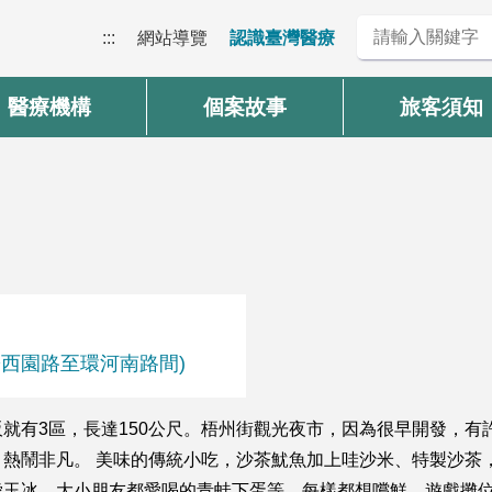
:::
網站導覽
認識臺灣醫療
醫療機構
個案故事
旅客須知
位於西園路至環河南路間)
就有3區，長達150公尺。梧州街觀光夜市，因為很早開發，有
熱鬧非凡。 美味的傳統小吃，沙茶魷魚加上哇沙米、特製沙茶
愛玉冰、大小朋友都愛喝的青蛙下蛋等，每樣都想嚐鮮。遊戲攤