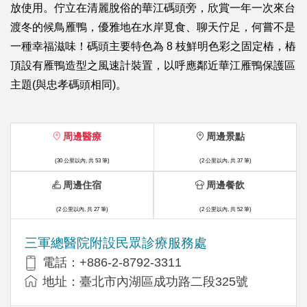
放使用。佇立在清麗脫俗的華江碼頭旁，欣賞一年一次來台
渡冬的候鳥雁鴨，優雅地在水岸覓食、聊天佇足，何嘗不是
一種幸福滋味！碼頭主要特色為 8 枝鮮明色彩之固定樁，樁
頂設有雁鴨造型之風速計裝置，以呼應鄰近華江雁鴨保護區
主題(與忠孝碼頭相同)。
周邊醫療
周邊景點
(30 公里以內, 共 53 筆)
(2 公里以內, 共 37 筆)
周邊住宿
周邊餐飲
(2 公里以內, 共 27 筆)
(2 公里以內, 共 52 筆)
三軍總醫院附設民眾診療服務處
電話：+886-2-8792-3311
地址：臺北市內湖區成功路二段325號