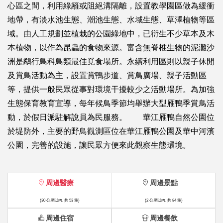
心區之間，利用綠籬或阻絕溝隔離，設置教學園區做為緩衝
地帶，有淡水池生態、潮池生態、水域生態、草澤植物等區
域。由人工規劃並植栽的公園綠地中，已衍生不少草本及木
本植物，以作為昆蟲的食物來源。富含無脊椎生物的泥灘沙
洲是鷸行鳥科鳥類最佳覓食場所。永續利用區則以親子休閒
及賞鳥活動為主，設置賞鴨步道、賞鳥廣場、親子活動區
等，提供一般民眾從事對環境干擾較少之活動場所。為加強
生態保育教育宣導，每年候鳥季節均舉辦大型雁鴨季賞鳥活
動，於假日派駐解說員為民服務。 華江雁鴨自然公園位
於堤防外，主要的野鳥觀測區位在華江雁鴨公園及華中河濱
公園，完善的設施，讓民眾方便來此觀察生態環境。
周邊醫療
周邊景點
(30 公里以內, 共 53 筆)
(2 公里以內, 共 84 筆)
周邊住宿
周邊餐飲