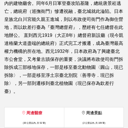
內的建物廳舍。同年6月日軍登臺攻陷基隆，總統唐景崧逃
亡，總統府（巡撫衙門）慘遭祝融，臺北城就此淪陷。日本
皇族北白川宮能久親王進城，則以布政使司衙門作為御住營
地，而以欽差行臺為『臺灣總督府』，歷經有七任總督在此
地辦公。 直到西元1919（大正8年）總督府新設廳（現今凱
達格蘭大道盡端的總統府）正式完工才搬遷，成為臺灣最高
權力機構的所在地。西元1932年，日本政府為了興建臺北
市公會堂，又考量古蹟保存的重要，決議將布政使司衙門拆
除拆成三部移地保存，一部是移至臺北動物園〈圓山，現已
拆除〉，一部是移至淨土宗臺北別院〈善導寺．現已拆
除〉，另一部則遷移到臺北植物園（現已保存為欽差行
臺）。
周邊醫療
周邊景點
(30 公里以內, 共 52 筆)
(2 公里以內, 共 109 筆)