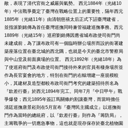
敞，表現了清代官衙之威嚴與氣勢。 西元1884年（光緒10
年）中法戰爭奠定了臺灣在戰略位置上的重要性，隔年西元
1885年（光緒11年）由清朝慈禧太后正式下詔臺灣建省，
並指派劉銘傳為首任臺灣巡撫同時兼管福建巡撫事務。西元
1889年（光緒15年）巡府劉銘傳因應省城布政使司衙門尚
未建成前，為了讓布政司有一個臨時辦公場所而設的衙署建
築座落位置在臺北城的西北隅，也就是今天的臺北市警察局
與中山堂及前面廣場的位置。 西元1892年（光緒18年）為
了使巡府衙門及布政使司衙門接待外來的官員有棲身場所並
作為長官宴會的地方，特別在衙門的右轅增建一座規模較
小，其建材及造型都較布政司衙門考究的建築招待所名為
『欽差行臺』於西元1894年完工。同年7月『中日甲午』戰
爭爆發；西元1895年簽訂馬關條約割讓臺灣，而當時擔任
清廷巡撫唐景崧則在5月宣布『臺灣民主國成立』以巡撫衙
門作為當時的總統府，以『欽差行臺』則作為『籌防局』，
主籌戰爭的一切應急事物，這也就是現存保存於臺北植物園