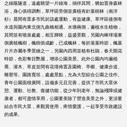
之綠蔭隧道，遠處眺望一片綠海，徜徉其間，猶如置身森林
浴，身心俱得調劑，草坪區旁側並廣植有針葉樹林（南洋
杉）晨間有眾多市民於該處運動，有益健康。草坪區後側有
水道與園內東北側九曲橋相通。水塘兩側，遍植水生植物，
其間並有噴泉處處，相互輝映，益盛景觀，另園內棒球場東
側廣植楓樹，楓樹俱成齡，已成楓林，每於落葉時節，楓葉
片片亦屬冬季景緻之一，另園內四周並植有杜鵑，春天開花
時節，色彩奪目艷麗，增添公園美景。此外公園內均遍植
喬、灌木、草皮並間有花壇佈置及園椅、亭榭、健康步道、
雕塑等。園路寬坦，處處景點，允為大型綜合公園之佳作。
青年公園面積廣闊，設備多元且完善，提供了市民大眾休
憩、運動、社教、復健功能，從少年到老年，無論殘障或健
康者，都可盡情享用，公園要美除了營造美景之外，更須要
結合市民大眾，來觀賞使用，疼惜愛護，一起享受市政建設
的成果。