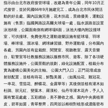
指示由台北市政府接管球場，改建為青年公園，同年10月正
式接管，並於民國66年9月施建完工，成為台北市民休閒活
動的好去處。園內設施完善，花木扶疏，景緻優美，運動設
施有（售票）臨國興路設高爾夫球場一處，臨水源路並設置
泳池8座，公園面南側有網球場6面，泳池大樓內附設撞球
室，可供撞球。免費使用之運動遊樂設施有籃球場、羽球
場、棒球場、溜冰場、網球練習牆、野外運動場，分布園內
各處。另園內並有盆栽館、閱覽室、視聽教室、露天音樂
台、駐警室等社教服務設施以服務市民、遊客。除了各項硬
體服務設施外，公園景觀的規劃，綠化設施配置，植栽分布
實為建構公園美化的主軸。 公園大門入口，正門花壇成放
射狀配置，並植有蒔花，鮮豔美麗，（如鳳仙花、雞冠花、
一串花、雪茄花、醉蝶花、金露華等）其後側並植有灌木如
杜鵑、狀元紅、變葉木、羅漢松、仙丹等灌木花卉，予人入
園有繁花處處，五彩繽紛，美不勝收之感。園內中央廣植草
皮，碧草如茵，青翠整齊，四周並以榕樹對植形成濃蔭密布