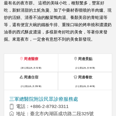
最有名的夜市群。 這裡的美味小吃，種類繁多，豐富好
吃，新鮮清甜的土魠魚羹、加了中藥材香噴噴的羊肉爐、現
炒的活鱔、清香不油的酸菜鴨肉湯、養顏美容的青蛙湯等
等，還有便宜大碗的鐵板牛排、重辣口味的烤串燒和濃濃奶
油香的西式酥皮濃湯，多樣新奇好吃的美食，等著你來發
掘。來逛夜市，一定會有意想不到的美食新發現。
周邊醫療
周邊景點
(30 公里以內, 共 53 筆)
(2 公里以內, 共 94 筆)
周邊住宿
周邊餐飲
(2 公里以內, 共 250 筆)
(2 公里以內, 共 48 筆)
三軍總醫院附設民眾診療服務處
電話：+886-2-8792-3311
地址：臺北市內湖區成功路二段325號