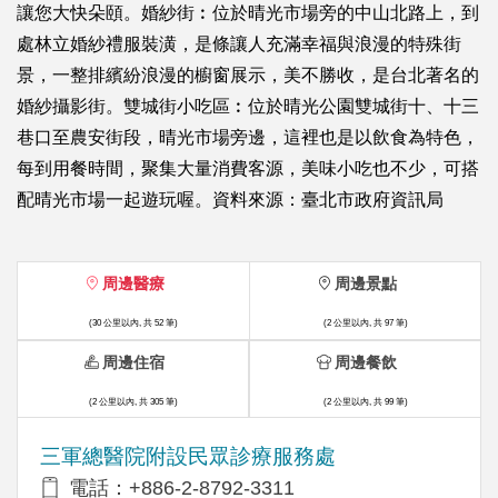
讓您大快朵頤。婚紗街︰位於晴光市場旁的中山北路上，到
處林立婚紗禮服裝潢，是條讓人充滿幸福與浪漫的特殊街
景，一整排繽紛浪漫的櫥窗展示，美不勝收，是台北著名的
婚紗攝影街。雙城街小吃區︰位於晴光公園雙城街十、十三
巷口至農安街段，晴光市場旁邊，這裡也是以飲食為特色，
每到用餐時間，聚集大量消費客源，美味小吃也不少，可搭
配晴光市場一起遊玩喔。資料來源：臺北市政府資訊局
周邊醫療
周邊景點
(30 公里以內, 共 52 筆)
(2 公里以內, 共 97 筆)
周邊住宿
周邊餐飲
(2 公里以內, 共 305 筆)
(2 公里以內, 共 99 筆)
三軍總醫院附設民眾診療服務處
電話：+886-2-8792-3311