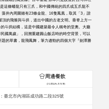
的是這條蟠龍只有三爪，和中國傳統的四爪或五爪龍不
藻井內周圍雖有23條金龍、16隻鳳凰，取其「3」諧
 屋頂的飛簷與斗拱，道出中國的古老文明。垂脊上方一
力的斗拱結構，這是中國建築最令人稱奇的堂奧。大廳
華民國萬歲」，回溯重建圓山飯店時的時空背景，可以
所題的草書，龍飛鳳舞，筆力遒勁的四個大字『劍潭勝
。
周邊餐飲
(2 公里以內, 共 51 筆)
：臺北市內湖區成功路二段325號