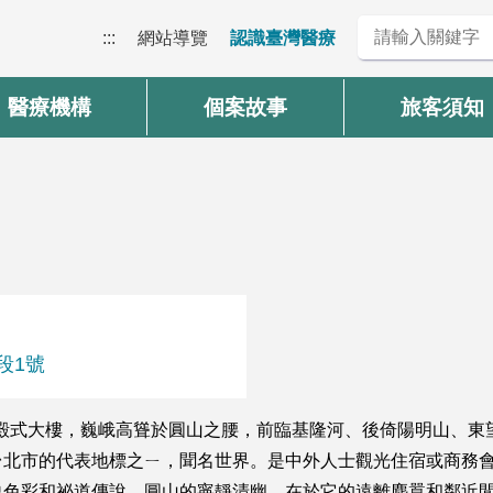
:::
網站導覽
認識臺灣醫療
醫療機構
個案故事
旅客須知
段1號
層宮殿式大樓，巍峨高聳於圓山之腰，前臨基隆河、後倚陽明山、
北市的代表地標之ㄧ，聞名世界。是中外人士觀光住宿或商務會
色彩和祕道傳說，圓山的寧靜清幽，在於它的遠離塵囂和鄰近閒