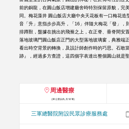
前的銅龍，在圓山飯店增建廳舍時特別保留原貌，完美
同。梅花藻井 圓山飯店大廳中央天花板有一口梅花造
音「升」意指步步高升，「16」伴隨大梅花「發」，
排蹲獸，盤據在挑出的飛簷之上，在正脊、垂脊間安
落地玻璃門圓山飯店正門的大型落地玻璃窗，典雅端
看出時空背景的轉換，及設計師創作時的巧思。石敢當
跡』，經過多方查證，這四個字表達出整個圓山就是
周邊醫療
(30 公里以內, 共 52 筆)
三軍總醫院附設民眾診療服務處