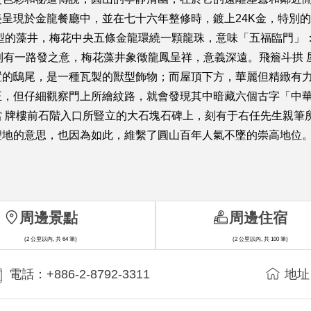
呈現於金龍餐廳中，並在七十六年整修時，鍍上24K金，特別
型的藻井，梅花中央五條金龍環繞一顆龍珠，意味「五福臨門」：
則有一路發之意，梅花藻井象徵龍鳳呈祥，意義深遠。飛簷斗拱
置的鴟尾，是一種瓦製的獸型飾物；而屋頂下方，華麗但精緻有
正，但仔細觀察門上所繪紋路，就會發現其中暗藏六個古字「中
 牌樓前石階入口所豎立的大石塊石碑上，刻有于右任先生親筆
聖地的意思，也因為如此，維繫了圓山百年人氣不墜的崇高地位
周邊景點
周邊住宿
(2 公里以內, 共 64 筆)
(2 公里以內, 共 100 筆)
電話：+886-2-8792-3311
地址