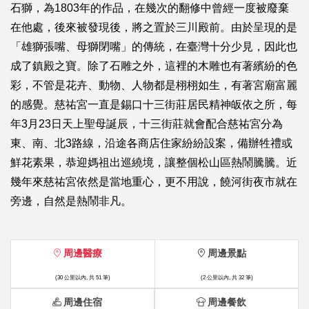
石獅，為1803年的作品，在幾次的翻修中曾經一度被廢棄
在他處，後來被發現後，將之置於三川殿前。由於呈現的是
「雄獅張嘴、母獅閉嘴」的傳統，在臺灣十分少見，因此也
成了鎮殿之寶。除了石雕之外，這裡的木雕也有著繽紛的色
彩，不管是花卉、動物、人物都是栩栩如生，有著宮廟富麗
的感覺。慈祐宮一直是錫口十三街莊居民精神皈依之所，每
年3月23日天上聖母誕辰，十三街莊就會配合慈祐宮分為
東、南、北3路線，沿途各商店住家紛紛設案，備辦牲禮或
鮮花素果，恭迎媽祖出巡繞境，讓整個松山區熱鬧騰騰。近
幾年來慈祐宮依然是當地重心，更不用說，饒河街夜市就在
旁邊，自然是熱鬧非凡。
周邊醫療
周邊景點
(30 公里以內, 共 51 筆)
(2 公里以內, 共 32 筆)
周邊住宿
周邊餐飲