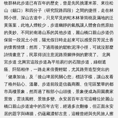
牧群林此步道已有百年的歷史，曾是先民挑運米茶、來往松
山（錫口）和四分子（研究院路四段）之間的捷徑，走在林
間小徑、深山古道中，只見罕見的蛇木林筆筒樹及滿地的泛
黃落葉，此地人煙較少，步道幽靜的氣氛讓人體會自然原始
的美妙。不同於南港山系的其他步道，麗山橋口親山步道仍
保留一段泥土小徑，陽光假日時走起來可以感受芬芳泥土香
的懷舊情懷；然而，下過雨後的鬆軟泥濘小徑，可就沒那麼
詩情畫意了，民眾得須注意泥路滑腳摔倒的窘境了。 北興
宮步道 北興宮這段步道為平坦易行的石階步道，綠樹遮
蔭、阡陌相伴，一路走來倍覺輕鬆，尤其路旁造型突出的
「健康加油」及「後山埤居民關心您」標語字樣，讓山友看
了格外貼心、溫馨。步道前段是信義商圈、住宅區繁華的都
市高樓景象，然而過了鞍部小山頭後，景象便成為田園農家
景致，雲淡風輕、景致多變。永安居百年古宅這幢位於麗山
橋口親山步道途中的百年古宅，經過多次翻修，但正面永安
居的題字與磚牆，仍蘊藏濃郁古意，這幢曾經與先民旅人擦