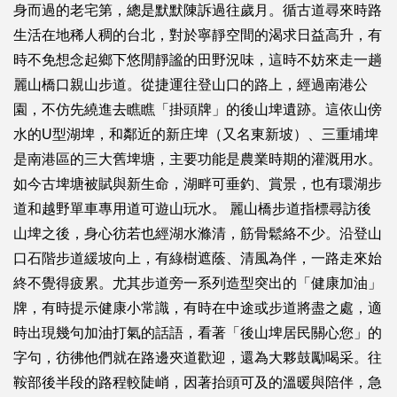
身而過的老宅第，總是默默陳訴過往歲月。循古道尋來時路
生活在地稀人稠的台北，對於寧靜空間的渴求日益高升，有
時不免想念起鄉下悠閒靜謐的田野況味，這時不妨來走一趟
麗山橋口親山步道。從捷運往登山口的路上，經過南港公
園，不仿先繞進去瞧瞧「掛頭牌」的後山埤遺跡。這依山傍
水的U型湖埤，和鄰近的新庄埤（又名東新坡）、三重埔埤
是南港區的三大舊埤塘，主要功能是農業時期的灌溉用水。
如今古埤塘被賦與新生命，湖畔可垂釣、賞景，也有環湖步
道和越野單車專用道可遊山玩水。 麗山橋步道指標尋訪後
山埤之後，身心彷若也經湖水滌清，筋骨鬆絡不少。沿登山
口石階步道緩坡向上，有綠樹遮蔭、清風為伴，一路走來始
終不覺得疲累。尤其步道旁一系列造型突出的「健康加油」
牌，有時提示健康小常識，有時在中途或步道將盡之處，適
時出現幾句加油打氣的話語，看著「後山埤居民關心您」的
字句，彷彿他們就在路邊夾道歡迎，還為大夥鼓勵喝采。往
鞍部後半段的路程較陡峭，因著抬頭可及的溫暖與陪伴，急