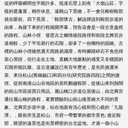
促的呼吸瞬間也平順許多。抵達石壁上刻有「大嶺山莊」字
樣的遮蓬屋，稍作休息、遠眺山下景緻，不一會兒榕樹鞍部
就在眼前。四下晃晃，「鞍部懷古」解說牌談到鞍部步道的
由來，為接下來的行程揭開序幕，預告這會是一段古意盎然
的路程。山林小徑 發思古之幽情後段路徑和前段北興宮步
道相較，少了平坦易行的石階，卻多了一份獨特的韻緻。古
樸的山林小徑雖然遇天雨路易濕滑，有時腳踏碎石不免也得
當心滑跤，但行走在土地、直觸大地脈動的感受又非穩固的
石階所能比擬。這古道據說已有百年歷史，是先民挑運米
茶、來往松山(舊稱錫口)和四分坑(研究院路四段)之間的捷
徑。從前南港山山谷地區的居民翻越鞍部，從後山來到熱鬧
的前山市區採買日用品。麗山橋口步道位居後山，由北興宮
通往麗山橋的路程，著實體驗到山前山後景緻大不同的景
象。北興宮步道中途，站在地面有洗心鏡和照心鏡的「九龍
潭」，眼前所見是松山、市府一帶繁華的都市景色; 接近鞍
部，眺望的遠景也是街景稠密的台北盆地。才過一個小山