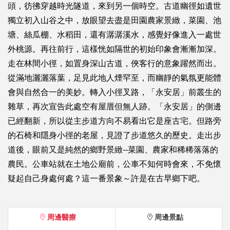
頭，彷彿穿越時光隧道，來到另一個時空。古道幽徑如遺世
獨立初入山谷之中，放眼望去盡是田園農家景緻，菜園、池
塘、絲瓜棚、水稻田，還有潺潺溪水，感覺好像進入一處世
外桃源。再往前行，這樣恍如隔世的初始印象會漸漸加深。
走在林間小徑，如置身深山古道，俠客行的意象躍然而出。
從滿地灑灑落葉，足見此地人煙罕至，而幽靜的氣氛更能體
會與自然合一的美妙。轉入小徑叉路，「永安居」前叢生的
雜草，再次宣告此處空有屋厝但無人跡。「永安居」的側邊
已經翻新，所以從主步道方向不易看出它是座古宅。但路旁
的石椅和隱身小徑的老屋，見證了步道悠久的歷史。走出步
道後，眼前又是純然的鄉野景緻--菜園、農家和稀稀落落的
農民。公車站就在土地公廟前，公車不知何時會來，不免懷
疑起自己身處何處？這一番景象～許是在古早鄉下吧。
周邊醫療
周邊景點