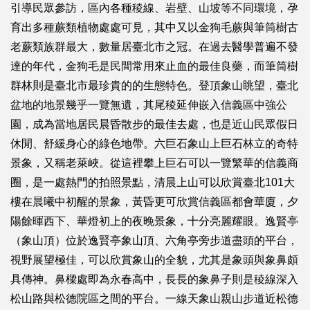
引導民眾參訪，區內各種稜線、岩壁、山坡等不同環境，孕
育出多種蕨類植物處處可見，其中又以金狗毛蕨與筆筒樹古
老蕨類族群最大，數量居臺北市之冠。在過去醫學普遍不發
達的年代，金狗毛是民間常用來止血的最佳良藥，而筆筒樹
群林則是臺北市最珍貴的的生態特色。登頂象山眺望，臺北
盆地的地景幾乎一覽無遺，其尾稜延伸嵌入信義區中強公
園，成為當地居民晨昏散步的最佳去處，也是近山民眾假日
休閒、舒緩身心的綠色地帶。六巨石象山上巨石林立的奇特
景象，又稱老萊峽。從這裡攀上巨石可以一覽繁華的信義商
圈，是一處熱門的拍照景點，清晨上山可以欣賞臺北101大
樓在晨曦中初醒的景象，黃昏更可欣賞信義區都會華廈，夕
陽餘暉西下、華燈初上的夜晚景象，十分亮麗耀眼。逸賢亭
（象山頂）位於逸賢亭象山頂、六角亭旁步道盡頭的平台，
視野展望極佳，可以欣賞象山的全貌，尤其是象頭與象鼻頗
具傳神。鼻樑處即為永春高中，長長的象鼻子則是稜線深入
松山路與松德院區之間的平台。一線天象山親山步道近松德