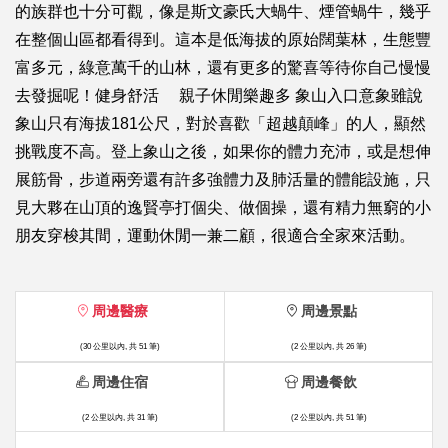
的族群也十分可觀，像是斯文豪氏大蝸牛、煙管蝸牛，幾乎
在整個山區都看得到。這本是低海拔的原始闊葉林，生態豐
富多元，綠意萬千的山林，還有更多的驚喜等待你自己慢慢
去發掘呢！健身舒活 親子休閒樂趣多 象山入口意象雖說
象山只有海拔181公尺，對於喜歡「超越顛峰」的人，顯然
挑戰度不高。登上象山之後，如果你的體力充沛，或是想伸
展筋骨，步道兩旁還有許多強體力及肺活量的體能設施，只
見大夥在山頂的逸賢亭打個尖、做個操，還有精力無窮的小
朋友穿梭其間，運動休閒一兼二顧，很適合全家來活動。
周邊醫療
周邊景點
(30 公里以內, 共 51 筆)
(2 公里以內, 共 26 筆)
周邊住宿
周邊餐飲
(2 公里以內, 共 31 筆)
(2 公里以內, 共 51 筆)