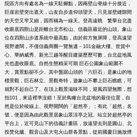
院區方向有處名為一線天駐腳點，因兩壁山脊線十分接近，
巨崖岩壁突出遮天，山友自步道仰頭望天，只見崖壁縫隙間
的天空又窄又細，因而稱為一線天。登高遠眺 繁華台北盡
收眼底四獸山是距離台北市松山、信義區最近的山頭。象山
位在四獸山步道系統中最高點，由於前方無屏障，登高遠望
視野遼闊，不僅信義商圈一覽無遺－101金融大樓、世貿中
心、華納威秀、新光三越等醒目建築歷歷可數，台北盆地風
光也盡收眼底。自然生態精采可期 巨石公園象山範圍不
大，賞景點卻不少。其中盤踞山頭的「六巨石」是象山的地
標景觀，巨石林立、景觀奇特，遊象山不攀上巨石瞧瞧，可
就對不起自己了。在頂上觀景滋味不同，迎風四望無際，想
拍101，來這裡準沒錯！至於鳥瞰台北盆地的最佳位置，自
然是位於稜線上、視野開闊的「超然亭」；有此「超然」名
號，便是因為由此觀景居象山眾涼亭之冠。站立於超然亭的
平台上，近可見山下的信義計畫區，放遠望去則是圓山、北
投焚化爐、觀音山及大屯火山群各景點，從前國慶日施放煙