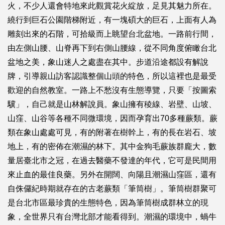
火，不少人還會特地來此觀賞花火綻放，足見其魅力所在。
繞行到巨石公園階梯附近，有一塊碩大的巨石，上面有人為
雕刻出來的石階，可拾級而上眺望台北盆地。一路前行間，
由左側山腰、山脊再下到右側山腰線，從不同角度俯瞰台北
盆地之美，象山迷人之處盡在其中。步道沿途都設有解說
牌，引導親山訪客認識整個山頭的特色，所以這裡也是最受
歡迎的自然教室。一路上不愁沒有生態導覽，只要「按圖索
驥」，自己就是山林解說員。象山擁有稜線、岩壁、山坡、
山窪、山谷等各種不同微環境，因而孕育出70多種蕨類。蕨
類在象山處處可見，有的附著在樹幹上，有的長在岩石、坡
地上，有的密佈在潮濕的林下。其中金狗毛蕨族群龐大，數
量居臺北市之冠，在過去醫藥不發達的年代，它可是民間用
來止血的最佳良藥。另外在開闊、向陽且潮濕山窪區，還有
自侏儸紀時期就存在的古老蕨類「筆筒樹」。筆筒樹群聚可
是台北市區最珍貴的生態特色，因為筆筒樹成群林立的現
象，全世界只有台灣北部才能看得到。潮濕的環境中，蝸牛