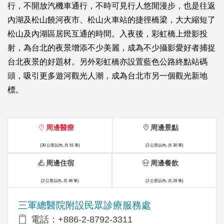
行，不開放汽機車通行，不時可見行人悠閒漫步，也是往返
內湖及松山饒河夜市、松山火車站的捷徑橋梁，大大縮短了
松山及內湖區居民互通的時間。入夜後，彩虹橋上燈影投
射，為台北的夜景增添不少美麗，成為不少攝影愛好者捕捉
台北夜景的好題材。另外彩虹橋亦設置藍色公路終點站碼
頭，吸引更多遊河觀光人潮，成為台北市另一個觀光新地
標。
周邊醫療
周邊景點
(30 公里以內, 共 51 筆)
(2 公里以內, 共 30 筆)
周邊住宿
周邊餐飲
(2 公里以內, 共 46 筆)
(2 公里以內, 共 29 筆)
三軍總醫院附設民眾診療服務處
電話：+886-2-8792-3311