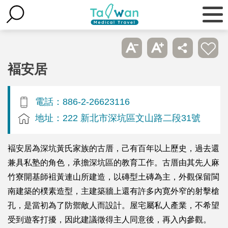
褔安居
電話：886-2-26623116
地址：222 新北市深坑區文山路二段31號
褔安居為深坑黃氏家族的古厝，己有百年以上歷史，過去還
兼具私塾的角色，承擔深坑區的教育工作。古厝由其先人麻
竹寮開基師袓黃連山所建造，以磚型土磚為主，外觀保留閩
南建築的樸素造型，主建築牆上還有許多內寛外窄的射擊槍
孔，是當初為了防禦敵人而設計。屋宅屬私人產業，不希望
受到遊客打擾，因此建議徵得主人同意後，再入內參觀。