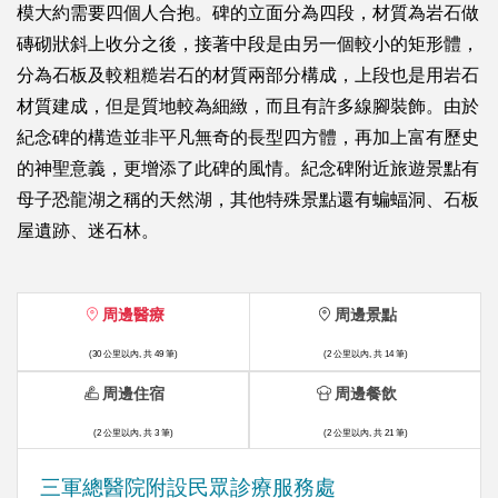
模大約需要四個人合抱。碑的立面分為四段，材質為岩石做
磚砌狀斜上收分之後，接著中段是由另一個較小的矩形體，
分為石板及較粗糙岩石的材質兩部分構成，上段也是用岩石
材質建成，但是質地較為細緻，而且有許多線腳裝飾。由於
紀念碑的構造並非平凡無奇的長型四方體，再加上富有歷史
的神聖意義，更增添了此碑的風情。紀念碑附近旅遊景點有
母子恐龍湖之稱的天然湖，其他特殊景點還有蝙蝠洞、石板
屋遺跡、迷石林。
周邊醫療
周邊景點
(30 公里以內, 共 49 筆)
(2 公里以內, 共 14 筆)
周邊住宿
周邊餐飲
(2 公里以內, 共 3 筆)
(2 公里以內, 共 21 筆)
三軍總醫院附設民眾診療服務處